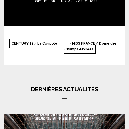
,
,
Bain de soleil
KRUG
MasterClass
CENTURY 21 / La Coupole
MISS FRANCE / Dôme des
Champs-Élysées
DERNIÈRES ACTUALITÉS