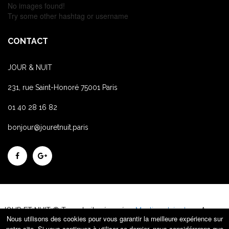
No images found!
Try some other hashtag or username
CONTACT
JOUR & NUIT
231, rue Saint-Honoré 75001 Paris
01 40 28 16 82
bonjour@jouretnuit.paris
JOUR ET NUIT © Tous droits réservés -
Mentions Légales
- Agence
Nous utilisons des cookies pour vous garantir la meilleure expérience sur
événementielle Paris
notre site. Si vous continuez à utiliser ce dernier, nous considérerons que