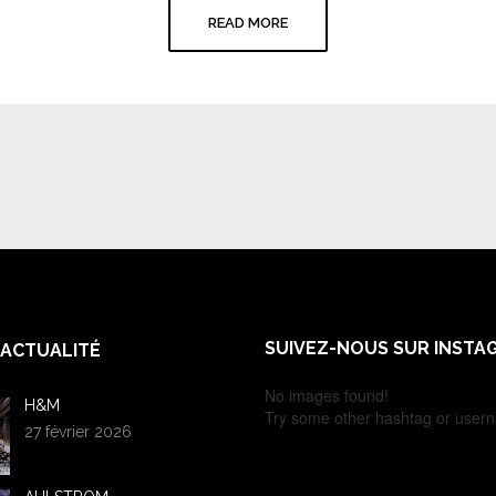
READ MORE
SUIVEZ-NOUS SUR INSTA
ACTUALITÉ
No images found!
H&M
Try some other hashtag or user
27 février 2026