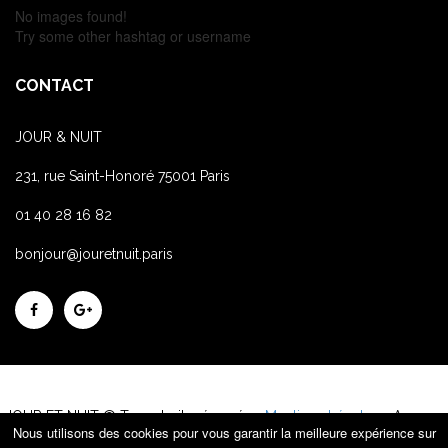
No images found!
Try some other hashtag or username
CONTACT
JOUR & NUIT
231, rue Saint-Honoré 75001 Paris
01 40 28 16 82
bonjour@jouretnuit.paris
JOUR ET NUIT © Tous droits réservés -
Mentions Légales
- Agence
Nous utilisons des cookies pour vous garantir la meilleure expérience sur
événementielle Paris