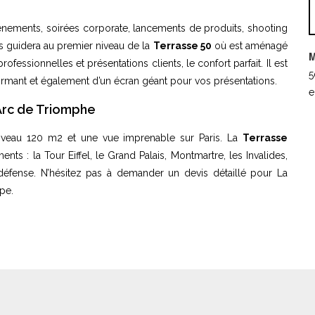
événements, soirées corporate, lancements de produits, shooting
s guidera au premier niveau de la
Terrasse 50
où est aménagé
M
essionnelles et présentations clients, le confort parfait. Il est
5
ormant et également d’un écran géant pour vos présentations.
e
l’Arc de Triomphe
iveau 120 m2 et une vue imprenable sur Paris. La
Terrasse
 : la Tour Eiffel, le Grand Palais, Montmartre, les Invalides,
éfense. N’hésitez pas à demander un devis détaillé pour La
pe.