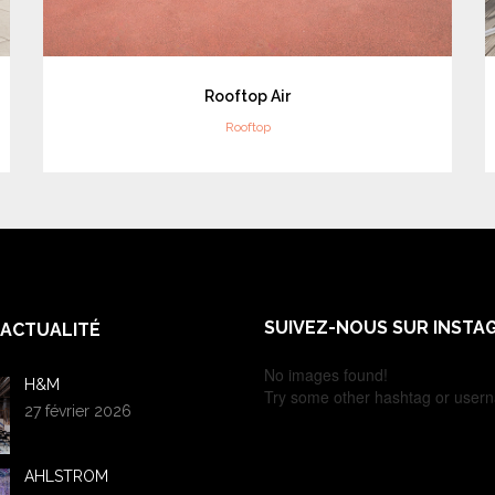
Rooftop Air
Rooftop
SUIVEZ-NOUS SUR INSTA
ACTUALITÉ
No images found!
H&M
Try some other hashtag or user
27 février 2026
AHLSTROM